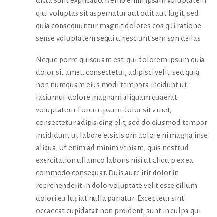
dicta sunt explicabo. Nemo enim ipsam voluptatem
qiui voluptas sit aspernatur aut odit aut fugit, sed
quia consequuntur magnit dolores eos qui ratione
sense voluptatem sequi u nesciunt sem son deilas.
Neque porro quisquam est, qui dolorem ipsum quia
dolor sit amet, consectetur, adipisci velit, sed quia
non numquam eius modi tempora incidunt ut
laciumui dolore magnam aliquam quaerat
voluptatem. Lorem ipsum dolor sit amet,
consectetur adipisicing elit, sed do eiusmod tempor
incididunt ut labore etsicis om dolore ni magna inse
aliqua. Ut enim ad minim veniam, quis nostrud
exercitation ullamco laboris nisi ut aliquip ex ea
commodo consequat. Duis aute irir dolor in
reprehenderit in dolorvoluptate velit esse cillum
dolori eu fugiat nulla pariatur. Excepteur sint
occaecat cupidatat non proident, sunt in culpa qui