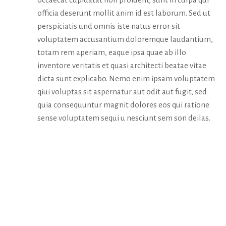
officia deserunt mollit anim id est laborum. Sed ut
perspiciatis und omnis iste natus error sit
voluptatem accusantium doloremque laudantium,
totam rem aperiam, eaque ipsa quae ab illo
inventore veritatis et quasi architecti beatae vitae
dicta sunt explicabo. Nemo enim ipsam voluptatem
qiui voluptas sit aspernatur aut odit aut fugit, sed
quia consequuntur magnit dolores eos qui ratione
sense voluptatem sequi u nesciunt sem son deilas.
MEDIA &
AWARDS