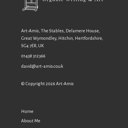
Art-Amis, The Stables, Delamere House,
Great Wymondley, Hitchin, Hertfordshire,
SG4 7ER, UK
01438 312366
david@art-amis.co.uk
© Copyright 2026 Art-Amis
Home
About Me