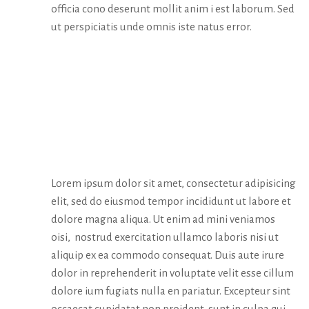
officia cono deserunt mollit anim i est laborum. Sed
ut perspiciatis unde omnis iste natus error.
CURATOR’S
WORD
Lorem ipsum dolor sit amet, consectetur adipisicing
elit, sed do eiusmod tempor incididunt ut labore et
dolore magna aliqua. Ut enim ad mini veniamos
oisi, nostrud exercitation ullamco laboris nisi ut
aliquip ex ea commodo consequat. Duis aute irure
dolor in reprehenderit in voluptate velit esse cillum
dolore ium fugiats nulla en pariatur. Excepteur sint
occaecat cupidatat non proident, sunt in culpa qui