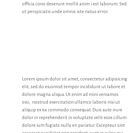
officia cono deserunt mollit anim i est laborum. Sed
ut perspiciatis unde omnis iste natus error.
CURATOR’S
WORD
Lorem ipsum dolor sit amet, consectetur adipisicing
elit, sed do eiusmod tempor incididunt ut labore et
dolore magna aliqua. Ut enim ad mini veniamos
oisi, nostrud exercitation ullamco laboris nisi ut
aliquip ex ea commodo consequat. Duis aute irure
dolor in reprehenderit in voluptate velit esse cillum
dolore ium fugiats nulla en pariatur. Excepteur sint
occaecat cupidatat non proident, sunt in culpa qui