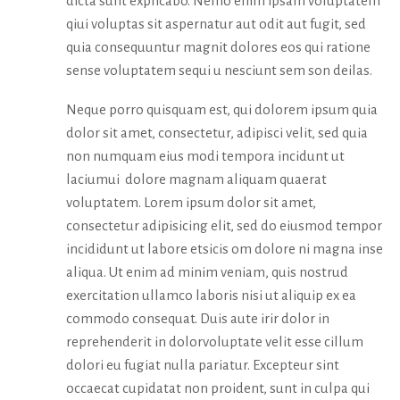
dicta sunt explicabo. Nemo enim ipsam voluptatem
qiui voluptas sit aspernatur aut odit aut fugit, sed
quia consequuntur magnit dolores eos qui ratione
sense voluptatem sequi u nesciunt sem son deilas.
Neque porro quisquam est, qui dolorem ipsum quia
dolor sit amet, consectetur, adipisci velit, sed quia
non numquam eius modi tempora incidunt ut
laciumui dolore magnam aliquam quaerat
voluptatem. Lorem ipsum dolor sit amet,
consectetur adipisicing elit, sed do eiusmod tempor
incididunt ut labore etsicis om dolore ni magna inse
aliqua. Ut enim ad minim veniam, quis nostrud
exercitation ullamco laboris nisi ut aliquip ex ea
commodo consequat. Duis aute irir dolor in
reprehenderit in dolorvoluptate velit esse cillum
dolori eu fugiat nulla pariatur. Excepteur sint
occaecat cupidatat non proident, sunt in culpa qui