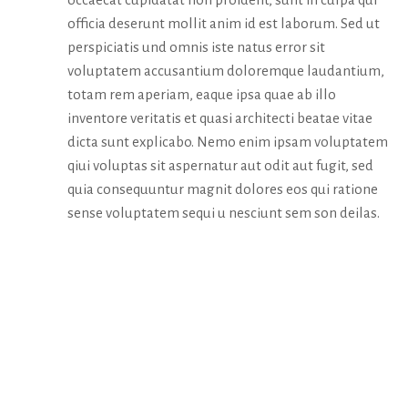
officia deserunt mollit anim id est laborum. Sed ut
perspiciatis und omnis iste natus error sit
voluptatem accusantium doloremque laudantium,
totam rem aperiam, eaque ipsa quae ab illo
inventore veritatis et quasi architecti beatae vitae
dicta sunt explicabo. Nemo enim ipsam voluptatem
qiui voluptas sit aspernatur aut odit aut fugit, sed
quia consequuntur magnit dolores eos qui ratione
sense voluptatem sequi u nesciunt sem son deilas.
MEDIA &
AWARDS