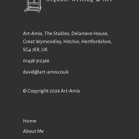
Art-Amis, The Stables, Delamere House,
Great Wymondley, Hitchin, Hertfordshire,
SG4 7ER, UK
01438 312366
david@art-amis.co.uk
© Copyright 2026 Art-Amis
Home
About Me