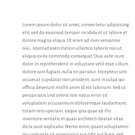
WORD
Lorem ipsum dolor sit amet, consectetur adipisicing
elit, sed do eiusmod tempor incididunt ut labore et
dolore magna aliqua. Ut enim ad mini veniamos
oisi, nostrud exercitation ullamco laboris nisi ut
aliquip ex ea commodo consequat. Duis aute irure
dolor in reprehenderit in voluptate velit esse cillum
dolore ium fugiats nulla en pariatur. Excepteur sint
occaecat cupidatat non proident, sunt in culpa qui
officia deserunt mollit anim id est laborum. Sed ut
perspiciatis und omnis iste natus error sit
voluptatem accusantium doloremque laudantium,
totam rem aperiam, eaque ipsa quae ab illo
inventore veritatis et quasi architecti beatae vitae
dicta sunt explicabo. Nemo enim ipsam voluptatem
qiui voluptas sit aspernatur aut odit aut fugit, sed