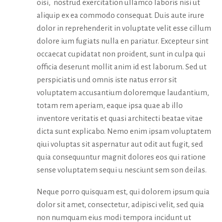
oisi, nostrud exercitation ullamco laboris nisi ut
aliquip ex ea commodo consequat. Duis aute irure
dolor in reprehenderit in voluptate velit esse cillum
dolore ium fugiats nulla en pariatur. Excepteur sint
occaecat cupidatat non proident, sunt in culpa qui
officia deserunt mollit anim id est laborum. Sed ut
perspiciatis und omnis iste natus error sit
voluptatem accusantium doloremque laudantium,
totam rem aperiam, eaque ipsa quae ab illo
inventore veritatis et quasi architecti beatae vitae
dicta sunt explicabo. Nemo enim ipsam voluptatem
qiui voluptas sit aspernatur aut odit aut fugit, sed
quia consequuntur magnit dolores eos qui ratione
sense voluptatem sequi u nesciunt sem son deilas.
Neque porro quisquam est, qui dolorem ipsum quia
dolor sit amet, consectetur, adipisci velit, sed quia
non numquam eius modi tempora incidunt ut