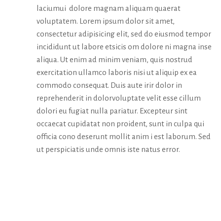
laciumui dolore magnam aliquam quaerat
voluptatem. Lorem ipsum dolor sit amet,
consectetur adipisicing elit, sed do eiusmod tempor
incididunt ut labore etsicis om dolore ni magna inse
aliqua. Ut enim ad minim veniam, quis nostrud
exercitation ullamco laboris nisi ut aliquip ex ea
commodo consequat. Duis aute irir dolor in
reprehenderit in dolorvoluptate velit esse cillum
dolori eu fugiat nulla pariatur. Excepteur sint
occaecat cupidatat non proident, sunt in culpa qui
officia cono deserunt mollit anim i est laborum. Sed
ut perspiciatis unde omnis iste natus error.
CURATOR’S