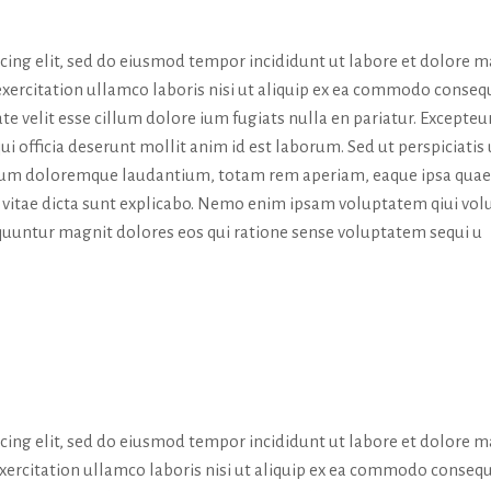
S WORD
icing elit, sed do eiusmod tempor incididunt ut labore et dolore 
exercitation ullamco laboris nisi ut aliquip ex ea commodo conseq
te velit esse cillum dolore ium fugiats nulla en pariatur. Excepteur
ui officia deserunt mollit anim id est laborum. Sed ut perspiciatis
tium doloremque laudantium, totam rem aperiam, eaque ipsa quae
tae vitae dicta sunt explicabo. Nemo enim ipsam voluptatem qiui vol
sequuntur magnit dolores eos qui ratione sense voluptatem sequi u
AWARDS
icing elit, sed do eiusmod tempor incididunt ut labore et dolore 
exercitation ullamco laboris nisi ut aliquip ex ea commodo consequ