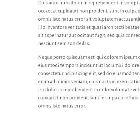
Duis aute irure dolor in reprehenderit in volupta
occaecat cupidatat non proident, sunt in culpa q
omnis iste natus error sit voluptatem accusan
illo inventore veritatis et quasi architecti bea
sit aspernatur aut odit aut fugit, sed quia con
nesciunt sem son deilas.
Neque porro quisquam est, qui dolorem ipsum qu
eius modi tempora incidunt ut laciumui dolor
consectetur adipisicing elit, sed do eiusmod tem
enim ad minim veniam, quis nostrud exercitatio
irir dolor in reprehenderit in dolorvoluptate vel
cupidatat non proident, sunt in culpa qui offici
omnis iste natus error.