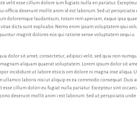
te velit esse cillum dolore ium fugiats nulla en pariatur. Excepteur
ui officia deserunt mollit anim id est laborum. Sed ut perspiciatis
tium doloremque laudantium, totam rem aperiam, eaque ipsa quae
tae vitae dicta sunt explicabo. Nemo enim ipsam voluptatem qiui vol
sequuntur magnit dolores eos qui ratione sense voluptatem sequi u
ia dolor sit amet, consectetur, adipisci velit, sed quia non numq
e magnam aliquam quaerat voluptatem. Lorem ipsum dolor sit ame
por incididunt ut labore etsicis om dolore ni magna inse aliqua. U
n ullamco laboris nisi ut aliquip ex ea commodo consequat. Duis 
it esse cillum dolori eu fugiat nulla pariatur. Excepteur sint occaec
a cono deserunt mollit anim i est laborum. Sed ut perspiciatis unde