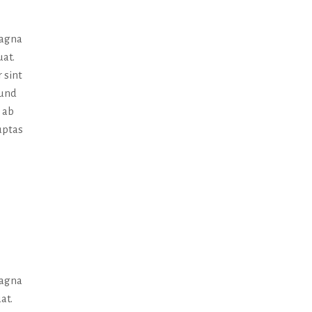
magna
uat.
 sint
 und
 ab
uptas
magna
at.