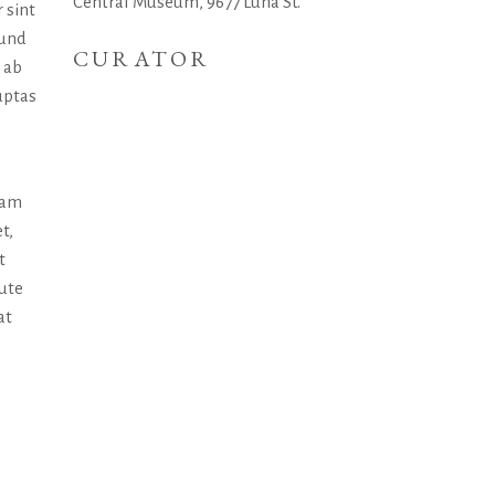
Central Museum, 9677 Luna St.
 sint
 und
CURATOR
 ab
uptas
uam
t,
t
aute
at