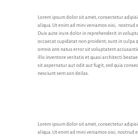
CURATOR’
Lorem ipsum dolor sit amet, consectetur adipis
aliqua. Ut enim ad mini veniamos oisi, nostrud 
Duis aute irure dolor in reprehenderit in volupta
occaecat cupidatat non proident, sunt in culpa q
omnis iste natus error sit voluptatem accusan
illo inventore veritatis et quasi architecti bea
sit aspernatur aut odit aut fugit, sed quia con
nesciunt sem son deilas.
MEDIA & 
Lorem ipsum dolor sit amet, consectetur adipis
aliqua. Ut enim ad mini veniamos oisi, nostrud 