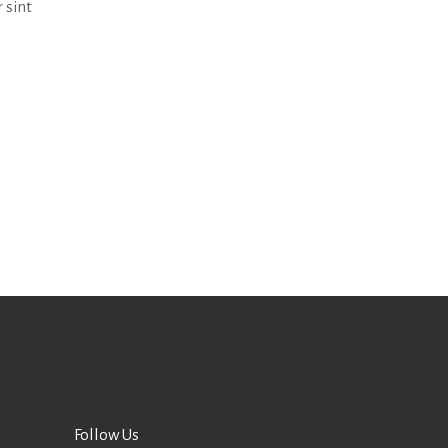
 sint
Follow Us