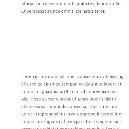
officia cono deserunt mollit anim i est laborum. Sed
ut perspiciatis unde omnis iste natus error.
CURATOR’S
WORD
Lorem ipsum dolor sit amet, consectetur adipisicing
elit, sed do eiusmod tempor incididunt ut labore et
dolore magna aliqua. Ut enim ad mini veniamos
oisi, nostrud exercitation ullamco laboris nisi ut
aliquip ex ea commodo consequat. Duis aute irure
dolor in reprehenderit in voluptate velit esse cillum
dolore ium fugiats nulla en pariatur. Excepteur sint
occaecat cupidatat non proident, sunt in culpa qui