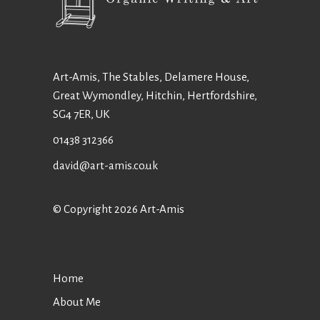
Art-Amis, The Stables, Delamere House,
Great Wymondley, Hitchin, Hertfordshire,
SG4 7ER, UK
01438 312366
david@art-amis.co.uk
© Copyright 2026 Art-Amis
Home
About Me