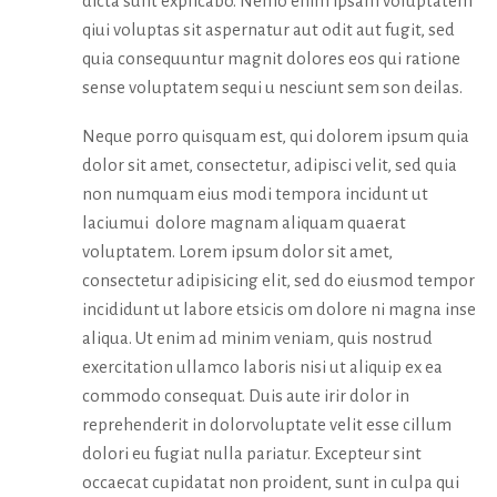
dicta sunt explicabo. Nemo enim ipsam voluptatem
qiui voluptas sit aspernatur aut odit aut fugit, sed
quia consequuntur magnit dolores eos qui ratione
sense voluptatem sequi u nesciunt sem son deilas.
Neque porro quisquam est, qui dolorem ipsum quia
dolor sit amet, consectetur, adipisci velit, sed quia
non numquam eius modi tempora incidunt ut
laciumui dolore magnam aliquam quaerat
voluptatem. Lorem ipsum dolor sit amet,
consectetur adipisicing elit, sed do eiusmod tempor
incididunt ut labore etsicis om dolore ni magna inse
aliqua. Ut enim ad minim veniam, quis nostrud
exercitation ullamco laboris nisi ut aliquip ex ea
commodo consequat. Duis aute irir dolor in
reprehenderit in dolorvoluptate velit esse cillum
dolori eu fugiat nulla pariatur. Excepteur sint
occaecat cupidatat non proident, sunt in culpa qui