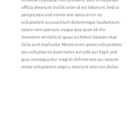
officia deserunt mollit anim id est laborum. Sed ut
perspiciatis und omnis iste natus error sit
voluptatem accusantium doloremque laudantium,
totam rem aperiam, eaque ipsa quae ab illo
inventore veritatis et quasi architecti beatae vitae
dicta sunt explicabo. Nemo enim ipsam voluptatem
qiui voluptas sit aspernatur aut odit aut fugit, sed
quia consequuntur magnit dolores eos qui ratione
sense voluptatem sequi u nesciunt sem son deilas.
MEDIA &
AWARDS